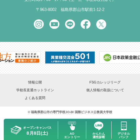
〒963-8002 福島県郡山市駅前1-12-2
情報公開
FSGカレッジリーグ
学校長直通ホットライン
個人情報の取扱について
よくある質問
©
福島県郡山市の専門学校
JO-BI 国際ビジネス公務員大学校
オープン
キャンパス
8月
8日(土)
AO
かんたん
デジタル
エントリー
適性診断
パンフ