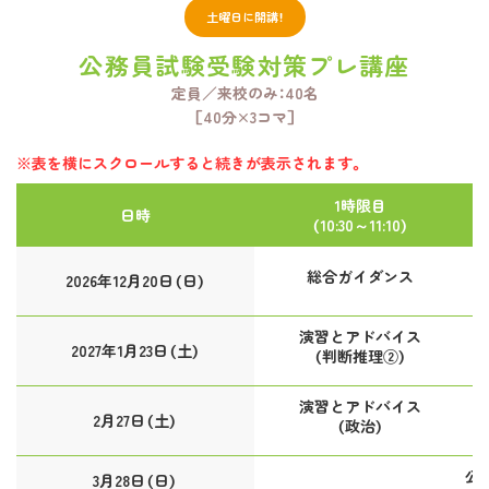
土曜日に開講！
公務員試験受験対策プレ講座
定員／来校のみ：40名
［40分×3コマ］
※表を横にスクロールすると続きが表示されます。
1時限目
日時
（10:30～11:10）
総合ガイダンス
2026年12月20日（日）
演習とアドバイス
2027年1月23日（土）
（判断推理②）
演習とアドバイス
2月27日（土）
（政治）
公
3月28日（日）