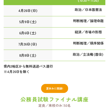
（10:30～11:30）
政治／日本国憲法
4月26日（日）
判断推理／論理命題
5月9日（土）
経済／市場の形態
6月6日（土）
判断推理／順序関係
7月26日（日）
政治／立法権（国会）
8月8日（土）
県内3地区から無料送迎バス運行
※4月26日を除く
夏休みに開講！
公務員試験ファイナル講座
定員／来校のみ：50名