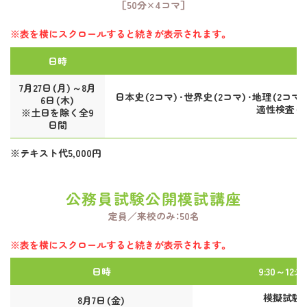
［50分×4コマ］
※表を横にスクロールすると続きが表示されます。
日時
7月27日（月）～8月
日本史（2コマ）・世界史（2コマ）・地理（2コマ
6日（木）
適性検査（5
※土日を除く全9
日間
※テキスト代5,000円
公務員試験公開模試講座
定員／来校のみ：50名
※表を横にスクロールすると続きが表示されます。
日時
9:30～12:30
模擬試験
8月7日（金）