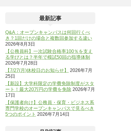
最新記事
Q&A：オープンキャンパスは何回行くべ
き？1回だけの場合と複数回参加する違い
2026年8月3日
【公務員科】一次試験合格率100％を支え
る学びとは？半年で模試50回の指導体制
2026年7月28日
【7/27(月)休校日のお知らせ】
2026年7月
25日
【新設】大学科限定の学費免除制度がスタ
ート！最大20万円の学費を免除
2026年7月
17日
【保護者向け】公務員・保育・ビジネス系
専門学校のオープンキャンパスで見るべき
5つのポイント
2026年7月14日