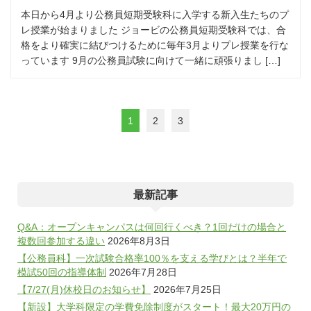
本日から4月より公務員短期受験科に入学する新入生たちのプ
レ授業が始まりました ジョービの公務員短期受験科では、合
格をより確実に結びつけるために毎年3月よりプレ授業を行な
っています 9月の公務員試験に向けて一緒に頑張りまし […]
1
2
3
最新記事
Q&A：オープンキャンパスは何回行くべき？1回だけの場合と
複数回参加する違い
2026年8月3日
【公務員科】一次試験合格率100％を支える学びとは？半年で
模試50回の指導体制
2026年7月28日
【7/27(月)休校日のお知らせ】
2026年7月25日
【新設】大学科限定の学費免除制度がスタート！最大20万円の