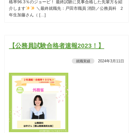
格率96.3％のジョービ！ 最終試験に見事合格した先輩方を紹
介します
＼最終就職先：戸田市職員 消防／公務員科 2
年生加藤さん（ […]
【公務員試験合格者速報2023！】
2024年3月11日
就職実績