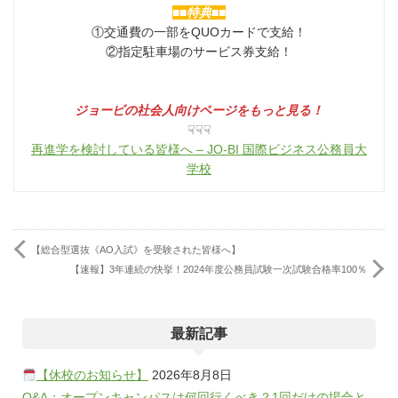
■■特典■■
①交通費の一部をQUOカードで支給！
②指定駐車場のサービス券支給！
ジョービの社会人向けページをもっと見る！
☟☟☟
再進学を検討している皆様へ – JO-BI 国際ビジネス公務員大
学校
【総合型選抜《AO入試》を受験された皆様へ】
【速報】3年連続の快挙！2024年度公務員試験一次試験合格率100％
最新記事
【休校のお知らせ】
2026年8月8日
Q&A：オープンキャンパスは何回行くべき？1回だけの場合と