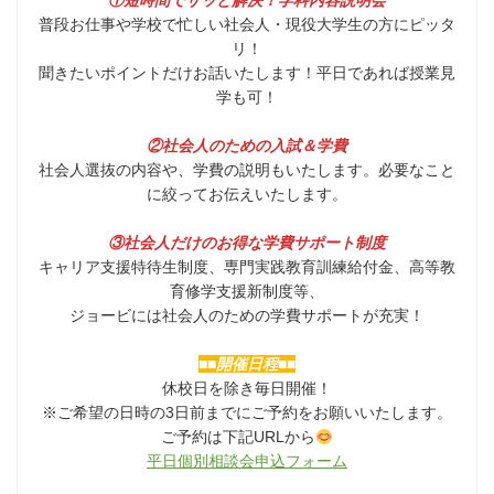
①短時間でサッと解決！学科内容説明会
普段お仕事や学校で忙しい社会人・現役大学生の方にピッタ
リ！
聞きたいポイントだけお話いたします！平日であれば授業見
学も可！
②社会人のための入試＆学費
社会人選抜の内容や、学費の説明もいたします。必要なこと
に絞ってお伝えいたします。
③社会人だけのお得な学費サポート制度
キャリア支援特待生制度、専門実践教育訓練給付金、高等教
育修学支援新制度等、
ジョービには社会人のための学費サポートが充実！
■■開催日程■■
休校日を除き毎日開催！
※ご希望の日時の3日前までにご予約をお願いいたします。
ご予約は下記URLから
平日個別相談会申込フォーム