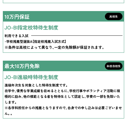
10万円保証
高校生
JO-BI指定校特待生制度
利用できる入試
・学校推薦型選抜A【指定校推薦入試方式】
※条件は高校によって異なり、一定の免除額が保証されます｡
最大10万円免除
本校在校生
JO-BI進級時特待生制度
進級年次生を対象とした特待生制度です。
在学中、優秀な学業成績を収めるとともに、学校行事やボランティア活動に積
極的に励み、他の模範となる者を特待生として認定し、学費の一部を免除いた
します。
※各学科担任からの推薦となりますので、自身での申し込みは必要ございませ
ん。。