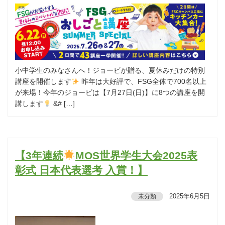
小中学生のみなさんへ！ジョービが贈る、夏休みだけの特別
講座を開催します
昨年は大好評で、FSG全体で700名以上
が来場！今年のジョービは【7月27日(日)】に8つの講座を開
講します
&# […]
【3年連続
MOS世界学生大会2025表
彰式 日本代表選考 入賞！】
2025年6月5日
未分類