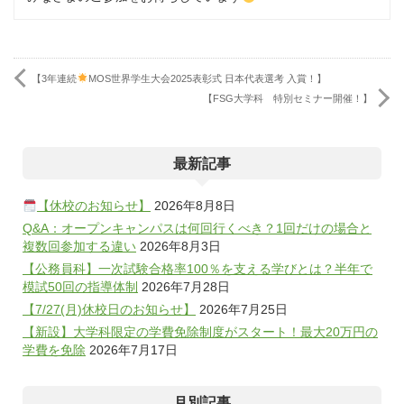
【3年連続
MOS世界学生大会2025表彰式 日本代表選考 入賞！】
【FSG大学科 特別セミナー開催！】
最新記事
【休校のお知らせ】
2026年8月8日
Q&A：オープンキャンパスは何回行くべき？1回だけの場合と
複数回参加する違い
2026年8月3日
【公務員科】一次試験合格率100％を支える学びとは？半年で
模試50回の指導体制
2026年7月28日
【7/27(月)休校日のお知らせ】
2026年7月25日
【新設】大学科限定の学費免除制度がスタート！最大20万円の
学費を免除
2026年7月17日
月別記事