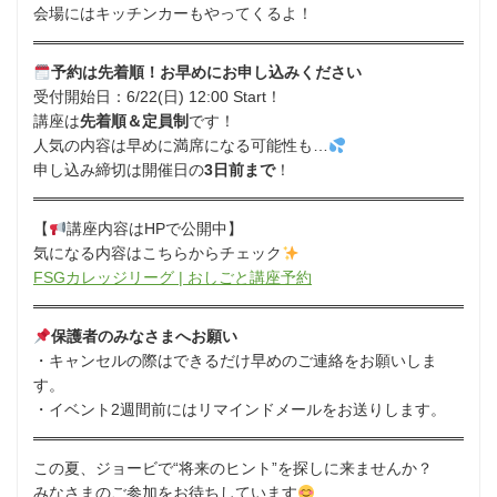
会場にはキッチンカーもやってくるよ！
予約は先着順！お早めにお申し込みください
受付開始日：6/22(日) 12:00 Start！
講座は
先着順＆定員制
です！
人気の内容は早めに満席になる可能性も…
申し込み締切は開催日の
3日前まで
！
【
講座内容はHPで公開中】
気になる内容はこちらからチェック
FSGカレッジリーグ | おしごと講座予約
保護者のみなさまへお願い
・キャンセルの際はできるだけ早めのご連絡をお願いしま
す。
・イベント2週間前にはリマインドメールをお送りします。
この夏、ジョービで“将来のヒント”を探しに来ませんか？
みなさまのご参加をお待ちしています