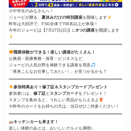
小中学生のみなさんへ！
ジョービが贈る、
夏休みだけの特別講座
を開催します
昨年は大好評で、FSG全体で700名以上が来場！
今年のジョービは【7月27日(日)】に
8つの講座
を開講します
職業体験ができる！楽しい講座がたくさん！
公務員・医療事務・保育・ビジネスなど、
ジョービの人気分野を体験できる講座を用意
「将来こんなお仕事してみたい！」が見つかるかも？
参加特典あり！修了証＆スタンプカードプレゼント
参加者には、
修了証
と
スタンプカード
をプレゼント！
スタンプを集めると、うれしい景品がもらえるよ
※昨年のカードをお持ちの方は、当日ぜひご持参ください！
キッチンカーも来ます！
楽しい体験のあとは、おいしいグルメも満喫♪