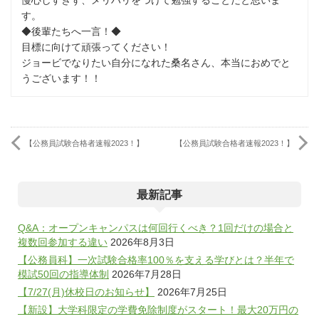
慢心しすぎず、メリハリをつけて勉強することだと思いま
す。
◆後輩たちへ一言！◆
目標に向けて頑張ってください！
ジョービでなりたい自分になれた桑名さん、本当におめでと
うございます！！
【公務員試験合格者速報2023！】
【公務員試験合格者速報2023！】
最新記事
Q&A：オープンキャンパスは何回行くべき？1回だけの場合と
複数回参加する違い
2026年8月3日
【公務員科】一次試験合格率100％を支える学びとは？半年で
模試50回の指導体制
2026年7月28日
【7/27(月)休校日のお知らせ】
2026年7月25日
【新設】大学科限定の学費免除制度がスタート！最大20万円の