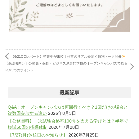
【6/21OCレポート】卒業生が来校！仕事のリアルを聞く特別トーク開催
【保護者向け】公務員・保育・ビジネス系専門学校のオープンキャンパスで見る
べき5つのポイント
最新記事
Q&A：オープンキャンパスは何回行くべき？1回だけの場合と
複数回参加する違い
2026年8月3日
【公務員科】一次試験合格率100％を支える学びとは？半年で
模試50回の指導体制
2026年7月28日
【7/27(月)休校日のお知らせ】
2026年7月25日