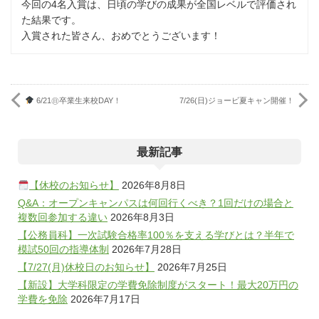
今回の4名入賞は、日頃の学びの成果が全国レベルで評価され
た結果です。
入賞された皆さん、おめでとうございます！
6/21㊐卒業生来校DAY！
7/26(日)ジョービ夏キャン開催！
最新記事
【休校のお知らせ】
2026年8月8日
Q&A：オープンキャンパスは何回行くべき？1回だけの場合と
複数回参加する違い
2026年8月3日
【公務員科】一次試験合格率100％を支える学びとは？半年で
模試50回の指導体制
2026年7月28日
【7/27(月)休校日のお知らせ】
2026年7月25日
【新設】大学科限定の学費免除制度がスタート！最大20万円の
学費を免除
2026年7月17日