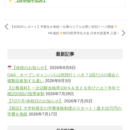
【説明会申込み】
【3/28OCレポート】卒業生が来校！仕事のリアルを聞く特別トーク開催
4年連続
MOS世界学生大会 日本代表選考 入賞！
最新記事
【休校のお知らせ】
2026年8月8日
Q&A：オープンキャンパスは何回行くべき？1回だけの場合と
複数回参加する違い
2026年8月3日
【公務員科】一次試験合格率100％を支える学びとは？半年で
模試50回の指導体制
2026年7月28日
【7/27(月)休校日のお知らせ】
2026年7月25日
【新設】大学科限定の学費免除制度がスタート！最大20万円の
学費を免除
2026年7月17日