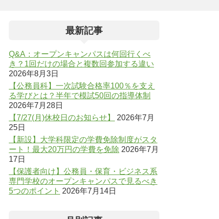
最新記事
Q&A：オープンキャンパスは何回行くべ
き？1回だけの場合と複数回参加する違い
2026年8月3日
【公務員科】一次試験合格率100％を支え
る学びとは？半年で模試50回の指導体制
2026年7月28日
【7/27(月)休校日のお知らせ】
2026年7月
25日
【新設】大学科限定の学費免除制度がスタ
ート！最大20万円の学費を免除
2026年7月
17日
【保護者向け】公務員・保育・ビジネス系
専門学校のオープンキャンパスで見るべき
5つのポイント
2026年7月14日