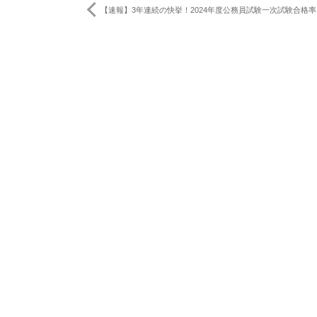
【速報】3年連続の快挙！2024年度公務員試験一次試験合格率1