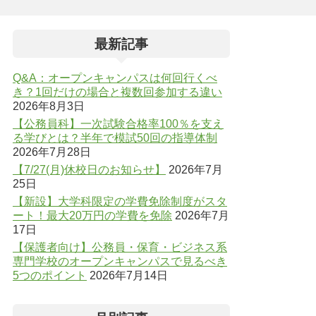
最新記事
Q&A：オープンキャンパスは何回行くべ
き？1回だけの場合と複数回参加する違い
2026年8月3日
【公務員科】一次試験合格率100％を支え
る学びとは？半年で模試50回の指導体制
2026年7月28日
【7/27(月)休校日のお知らせ】
2026年7月
25日
【新設】大学科限定の学費免除制度がスタ
ート！最大20万円の学費を免除
2026年7月
17日
【保護者向け】公務員・保育・ビジネス系
専門学校のオープンキャンパスで見るべき
5つのポイント
2026年7月14日