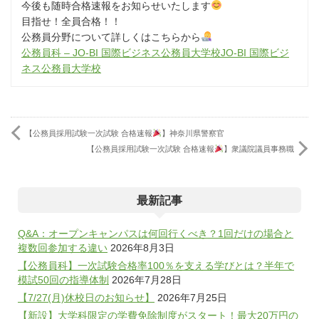
今後も随時合格速報をお知らせいたします
目指せ！全員合格！！
公務員分野について詳しくはこちらから
公務員科 – JO-BI 国際ビジネス公務員大学校JO-BI 国際ビジ
ネス公務員大学校
【公務員採用試験一次試験 合格速報
】神奈川県警察官
【公務員採用試験一次試験 合格速報
】衆議院議員事務職
最新記事
Q&A：オープンキャンパスは何回行くべき？1回だけの場合と
複数回参加する違い
2026年8月3日
【公務員科】一次試験合格率100％を支える学びとは？半年で
模試50回の指導体制
2026年7月28日
【7/27(月)休校日のお知らせ】
2026年7月25日
【新設】大学科限定の学費免除制度がスタート！最大20万円の