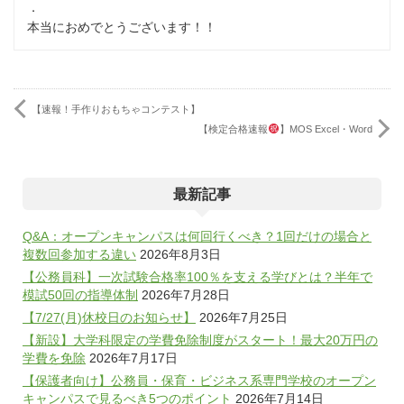
．
本当におめでとうございます！！
【速報！手作りおもちゃコンテスト】
【検定合格速報
】MOS Excel・Word
最新記事
Q&A：オープンキャンパスは何回行くべき？1回だけの場合と
複数回参加する違い
2026年8月3日
【公務員科】一次試験合格率100％を支える学びとは？半年で
模試50回の指導体制
2026年7月28日
【7/27(月)休校日のお知らせ】
2026年7月25日
【新設】大学科限定の学費免除制度がスタート！最大20万円の
学費を免除
2026年7月17日
【保護者向け】公務員・保育・ビジネス系専門学校のオープン
キャンパスで見るべき5つのポイント
2026年7月14日