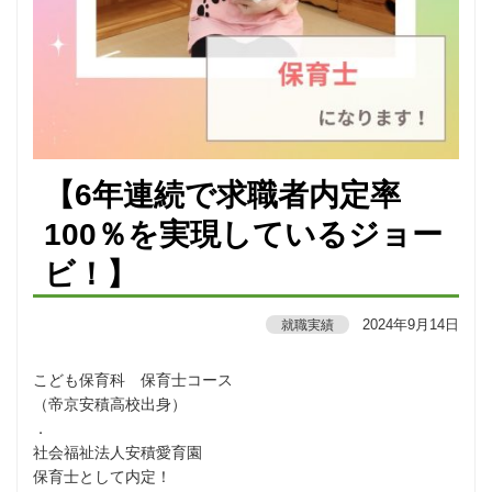
【6年連続で求職者内定率
100％を実現しているジョー
ビ！】
2024年9月14日
就職実績
こども保育科 保育士コース
（帝京安積高校出身）
．
社会福祉法人安積愛育園
保育士として内定！