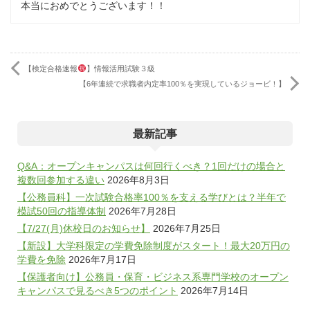
本当におめでとうございます！！
【検定合格速報
】情報活用試験３級
【6年連続で求職者内定率100％を実現しているジョービ！】
最新記事
Q&A：オープンキャンパスは何回行くべき？1回だけの場合と
複数回参加する違い
2026年8月3日
【公務員科】一次試験合格率100％を支える学びとは？半年で
模試50回の指導体制
2026年7月28日
【7/27(月)休校日のお知らせ】
2026年7月25日
【新設】大学科限定の学費免除制度がスタート！最大20万円の
学費を免除
2026年7月17日
【保護者向け】公務員・保育・ビジネス系専門学校のオープン
キャンパスで見るべき5つのポイント
2026年7月14日