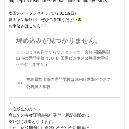
https://p1.ssl-web.jp/7616000/digtal?frompage=93545
⁡．
次回のオープンキャンパスは8/18(日)
夏キャン最終回！ぜひご参加ください
⁡お申込みはこちら☟☟
．
～在校生の方へ～
窓口での各種証明書発行受付・履歴書販売は
8/19(月)以降となります。
また、休校期間中に申請いただいた証明書は