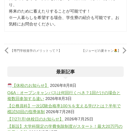
り、
将来のために蓄えたりすることが可能です！
※一人暮らしを希望する場合、学生寮の紹介も可能です。お
気軽にお問合せください。
【専門学校進学のメリットって？】
【ジョービの夏キャン
】
最新記事
【休校のお知らせ】
2026年8月8日
Q&A：オープンキャンパスは何回行くべき？1回だけの場合と
複数回参加する違い
2026年8月3日
【公務員科】一次試験合格率100％を支える学びとは？半年で
模試50回の指導体制
2026年7月28日
【7/27(月)休校日のお知らせ】
2026年7月25日
【新設】大学科限定の学費免除制度がスタート！最大20万円の