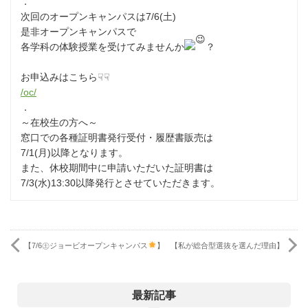
⁡．
次回のオープンキャンパスは7/6(土)
是非オープンキャンパスで
各学科の体験授業を受けてみませんか
？
お申込みはこちら☟☟
/oc/
⁡．
～在校生の方へ～
窓口での各種証明書発行受付・履歴書販売は
7/1(月)以降となります。
また、休校期間中に申請いただいた証明書は
7/3(水)13:30以降発行とさせていただきます。
【7/6㊏ジョービオープンキャンパス
】
【私が総合型選抜を選んだ理由】
最新記事