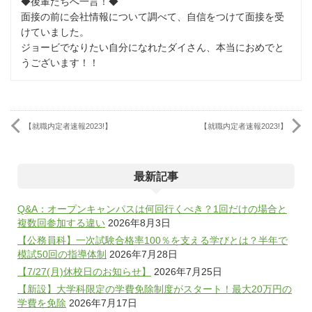
◆後輩たちへ一言！◆
面接の前に会社情報について調べて、自信をつけて面接を受
けていました。
ジョービでなりたい自分になれたダイさん、本当におめでと
うございます！！
【就職内定者速報2023!】
【就職内定者速報2023!】
最新記事
Q&A：オープンキャンパスは何回行くべき？1回だけの場合と
複数回参加する違い
2026年8月3日
【公務員科】一次試験合格率100％を支える学びとは？半年で
模試50回の指導体制
2026年7月28日
【7/27(月)休校日のお知らせ】
2026年7月25日
【新設】大学科限定の学費免除制度がスタート！最大20万円の
学費を免除
2026年7月17日