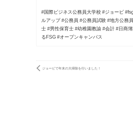
#国際ビジネス公務員大学校 #ジョービ #fs
ルアップ #公務員 #公務員試験 #地方公務員
士 #男性保育士 #幼稚園教諭 #会計 #日商
るFSG #オープンキャンパス
ジョービで年末の大掃除を行いました！