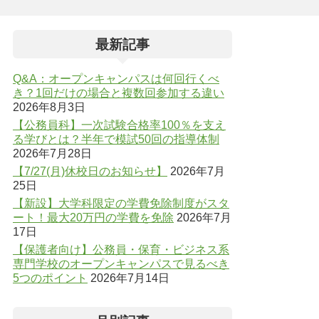
最新記事
Q&A：オープンキャンパスは何回行くべ
き？1回だけの場合と複数回参加する違い
2026年8月3日
【公務員科】一次試験合格率100％を支え
る学びとは？半年で模試50回の指導体制
2026年7月28日
【7/27(月)休校日のお知らせ】
2026年7月
25日
【新設】大学科限定の学費免除制度がスタ
ート！最大20万円の学費を免除
2026年7月
17日
【保護者向け】公務員・保育・ビジネス系
専門学校のオープンキャンパスで見るべき
5つのポイント
2026年7月14日