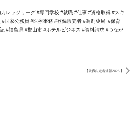
gカレッジリーグ #専門学校 #就職 #仕事 #資格取得 #スキ
 #国家公務員 #医療事務 #登録販売者 #調剤薬局 #保育
簿記 #福島県 #郡山市 #ホテルビジネス #資料請求 #つなが
【就職内定者速報2023!】