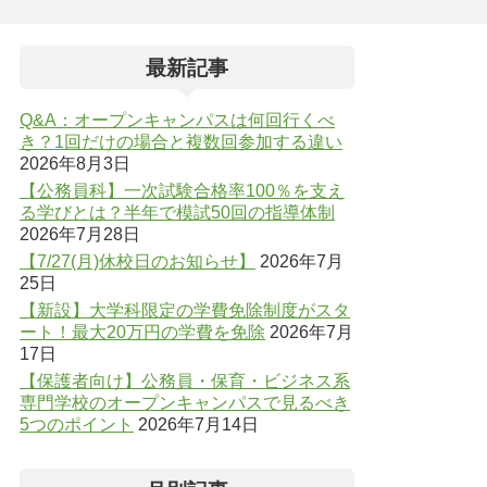
最新記事
Q&A：オープンキャンパスは何回行くべ
き？1回だけの場合と複数回参加する違い
2026年8月3日
【公務員科】一次試験合格率100％を支え
る学びとは？半年で模試50回の指導体制
2026年7月28日
【7/27(月)休校日のお知らせ】
2026年7月
25日
【新設】大学科限定の学費免除制度がスタ
ート！最大20万円の学費を免除
2026年7月
17日
【保護者向け】公務員・保育・ビジネス系
専門学校のオープンキャンパスで見るべき
5つのポイント
2026年7月14日