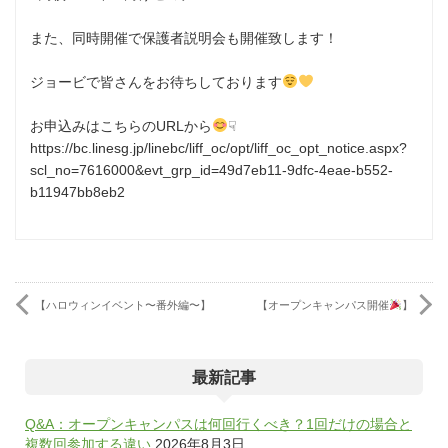
また、同時開催で保護者説明会も開催致します！
ジョービで皆さんをお待ちしております
お申込みはこちらのURLから
☟
https://bc.linesg.jp/linebc/liff_oc/opt/liff_oc_opt_notice.aspx?
scl_no=7616000&evt_grp_id=49d7eb11-9dfc-4eae-b552-
b11947bb8eb2
【ハロウィンイベント〜番外編〜】
【オープンキャンパス開催
】
最新記事
Q&A：オープンキャンパスは何回行くべき？1回だけの場合と
複数回参加する違い
2026年8月3日