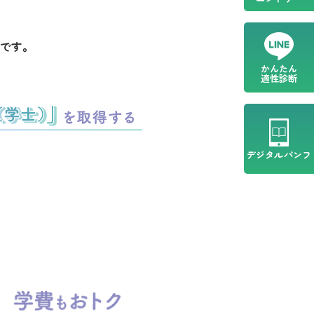
です。
かんたん
適性診断
デジタル
パンフ