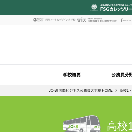
学校概要
公務員分
学校概要
公務員
職業実践専門課程
資格・コンペ実績
施設・設備紹介
就職サポート
実践教育
就職実績
公務員短期
公務員合格
万全の学習
公務員講
JO-BI 国際ビジネス公務員大学校 HOME
高校1
高校