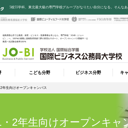
5校55学科、東北最大級の専門学校グループがなりたい自分になる。そんな
福島県郡山市で公務員・保育・ビジネス・医療事務を学ぶなら、専門学校「JO-BI（ジョー
ビ）」へ。100%の就職と資格取得実績で夢の実現をサポート。オープンキャンパス開催中！公
務員一次試験合格率100%
野
こども分野
ビジネス分野
キ
科
こども保育科
医療ビジネス科
イ
受験科
実績
環境
座
就職内定者一覧
総合ビジネス科 販売・事
総合ビジネス科 ホテル・
スポーツビジネス科
医療事務科
・2年生向けオープンキャンパス
観光コース
務コース
1・2年生向けオープンキャ