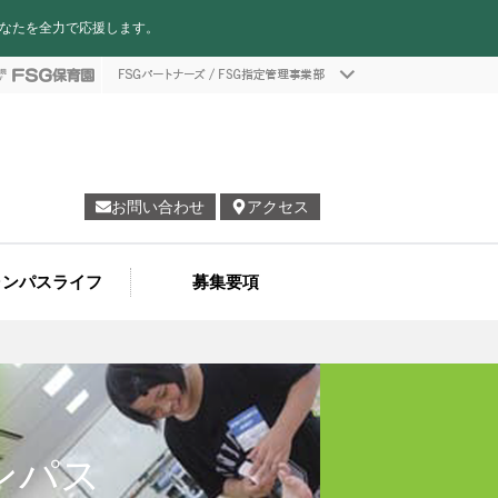
あなたを全力で応援します。
お問い合わせ
アクセス
ャンパスライフ
募集要項
ベントカレンダー
募集要項
寮や周辺の情報
学生の一日
学校ブログ
紹介入学制度
特待生制度
奨学金制度
入学制度
学費
ンパス